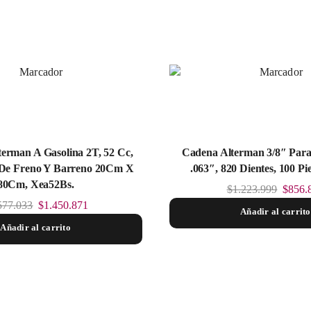
erman A Gasolina 2T, 52 Cc,
Cadena Alterman 3/8″ Para
 De Freno Y Barreno 20Cm X
.063″, 820 Dientes, 100 Pi
80Cm, Xea52Bs.
$
1.223.999
$
856.
577.033
$
1.450.871
Añadir al carrito
Añadir al carrito