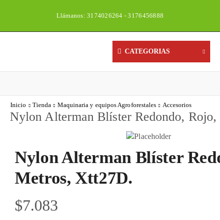
Llámanos: 3174026264 - 3176456888
Un
CATEGORIAS
Inicio
Tienda
Maquinaria y equipos Agroforestales
Accesorios
Nylon Alterman Blí­ster Redondo, Rojo
Nylon Alterman Blí­ster Re
Metros, Xtt27D.
$
7.083