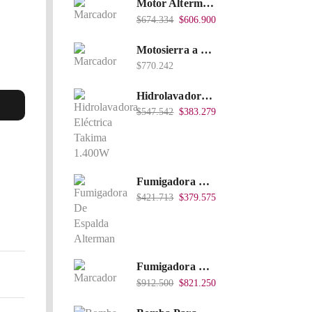
Motor Alterman Gasolina 4T, 6.5Hp Eje Cuña/Rosca 3/4", Xge65K.
$
674.334
$
606.900
Motosierra a Gasolina 52 Barra 20'' PD
$
770.242
Hidrolavadora Eléctrica Takima 1.400W 1.600Psi, Tkepw-1600-A.
$
547.542
$
383.279
Fumigadora De Espalda Alterman A Baterí­a 12V/12Ah, 20Litros, Xkes20.
$
421.713
$
379.575
Fumigadora De Espalda Alterman Gasolina 2T, 26 Cc, Bomba Nylon Libre Mantenimiento, Tf900-A.
$
912.500
$
821.250