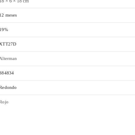
18 × 6 × 18 cm
12 meses
19%
XTT27D
Alterman
384834
Redondo
Rojo