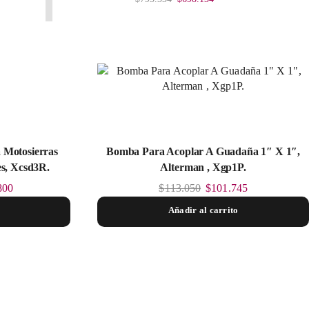
 Motosierras
Bomba Para Acoplar A Guadaña 1″ X 1″,
es, Xcsd3R.
Alterman , Xgp1P.
800
$
113.050
$
101.745
Añadir al carrito