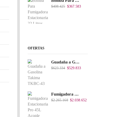
Bomba Para Fumigadora Estacionaria 22 Litros, Xp22-I.
$
408.425
$
367.583
OFERTAS
Guadaña a Gasolina Takima TKBC-43
$
623.334
$
529.833
Fumigadora Estacionaria Pro 45L Acople Directo con Accesorios
$
2.265.168
$
2.038.652