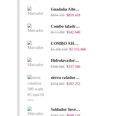
Guadaña Alterman A Gasolina 2T, De espalda, Eje Flexible, 43Cc, Xbc43B-I
$
934.150
$
859.418
Combo taladro Inalámbrico Takima 20V Li-Ion, Tklcd-20. + Polichadora Takima 7″ 1.200W, Tksp-180-D.
$
571.200
$
542.640
COMBO AHOYADOR ALTERMAN 52 CC + BROCA DE 20 CM X 80 CM + BROCA DE 15 CM X 80 CM
$
1.256.158
$
1.155.666
Hidrolavadora Eléctrica Takima 1.200W TKPW1200-13
$
396.666
$
337.166
sierra caladora 580 watts 85 mm/10 mm TKJS-85
$
254.065
$
203.252
Soldador Inverter 200Amps 110/220V 40% Heavy Duty (Hd) Tkwi-200-C
$
793.334
$
698.134