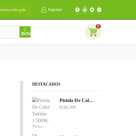
nstruyendo país
Ingresar
Bienvenidos
0
0
BUSCAR
DESTACADOS
Pistola De Calor Takima 1.500W, Tkhg-1500.
$
160.508