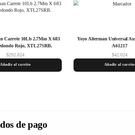
an Carrete 10Lb 2.7Mm X 683
Yoyo Alterman Universal A
edondo Rojo, XTL27SRB.
A61217
$
292.824
$
42.024
Añadir al carrito
Añadir al carrito
dos de pago