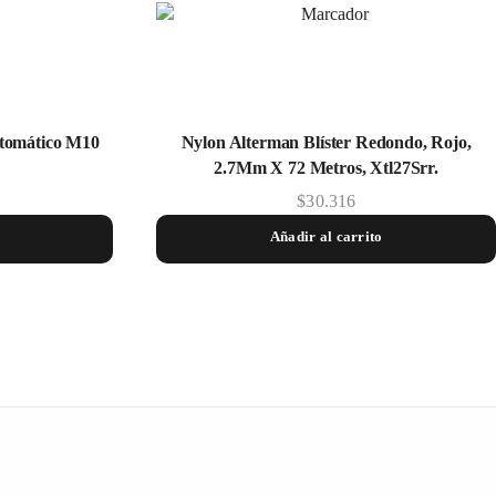
utomático M10
Nylon Alterman Blí­ster Redondo, Rojo,
2.7Mm X 72 Metros, Xtl27Srr.
$
30.316
Añadir al carrito