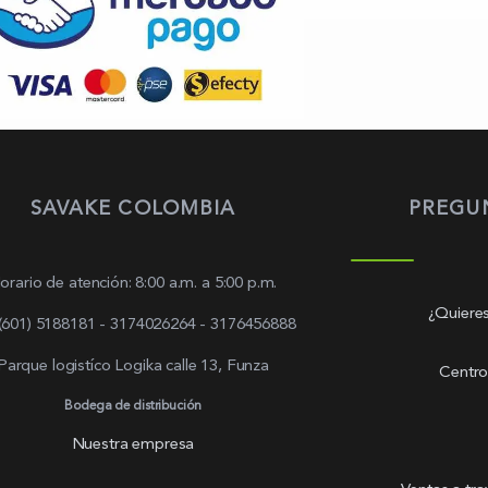
SAVAKE COLOMBIA
PREGU
orario de atención: 8:00 a.m. a 5:00 p.m.
¿Quieres
 (601) 5188181 - 3174026264 - 3176456888
Parque logistíco Logika calle 13, Funza
Centro
Bodega de distribución
Nuestra empresa