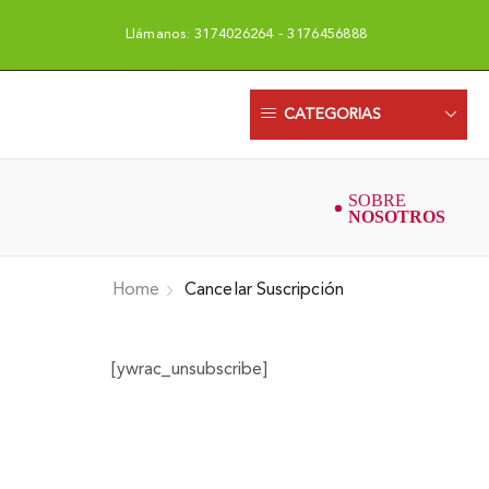
Llámanos: 3174026264 - 3176456888
Uni
CATEGORIAS
Home
Cancelar Suscripción
[ywrac_unsubscribe]