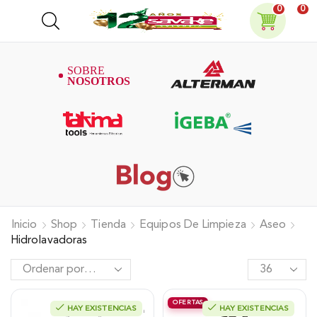
0
0
Inicio
Shop
Tienda
Equipos De Limpieza
Aseo
Hidrolavadoras
OFERTAS
HAY EXISTENCIAS
HAY EXISTENCIAS
Hidrolavadora Alterman A Gasolina
Hidrolavadora Eléctrica Takima