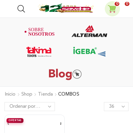
0
0
Inicio
Shop
Tienda
COMBOS
OFERTAS
COMBO AHOYADOR ALTERMAN 52
CC + BROCA DE 20 CM X 80 CM +
BROCA DE 15 CM X 80 CM