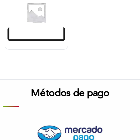
$
1.256.158
$
1.155.666
Añadir al carrito
Métodos de pago