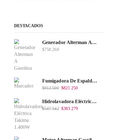
DESTACADOS
Generador Alterman A Gasolina 2T, 950W, Encendido Manual, 120 V, Con Chasis, EGG950-I.
$
758.268
Fumigadora De Espalda Alterman Gasolina 2T, 26 Cc, Bomba Nylon Libre Mantenimiento, Tf900-A.
$
912.500
$
821.250
Hidrolavadora Eléctrica Takima 1.400W 1.600Psi, Tkepw-1600-A.
$
547.542
$
383.279
Motor Alterman Gasolina 4T, 6.5Hp Eje Cuña/Rosca 3/4", Xge65K.