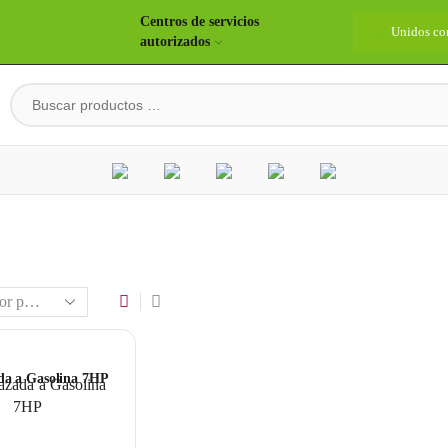
Centros de servicios
idos construyendo país
Bienvenidos
Unidos co
autorizados
da a Gasolina 7HP