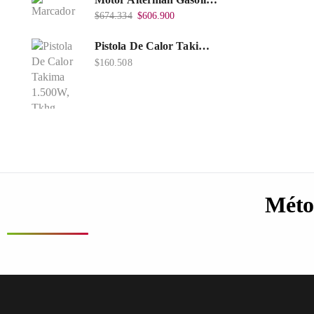
$
674.334
$
606.900
Pistola De Calor Takima 1.500W, Tkhg-1500.
$
160.508
Méto