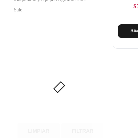
$
Sale
Aña
LIMPIAR
FILTRAR