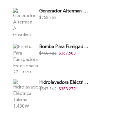
Generador Alterman A Gasolina 2T, 950W, Encendido Manual, 120 V, Con Chasis, EGG950-I.
$
758.268
Bomba Para Fumigadora Estacionaria 22 Litros, Xp22-I.
$
408.425
$
367.583
Hidrolavadora Eléctrica Takima 1.400W 1.600Psi, Tkepw-1600-A.
$
547.542
$
383.279