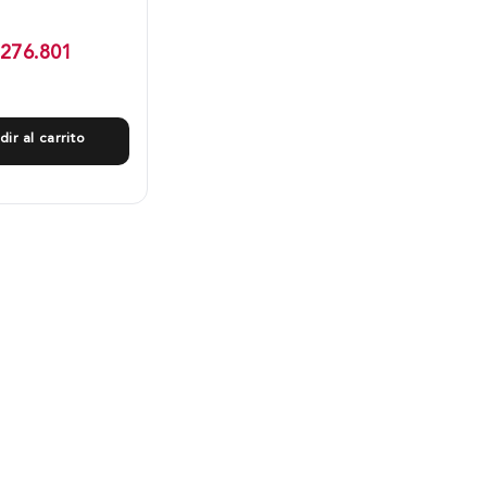
276.801
dir al carrito