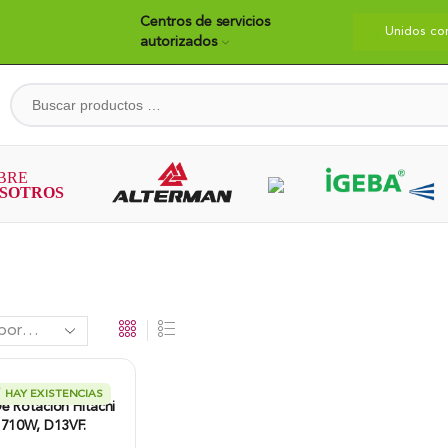
Centros de servicios
dos construyendo país
Bienvenidos
Unidos co
autorizados
HAY EXISTENCIAS
e Rotación Hitachi
 710W, D13VF.