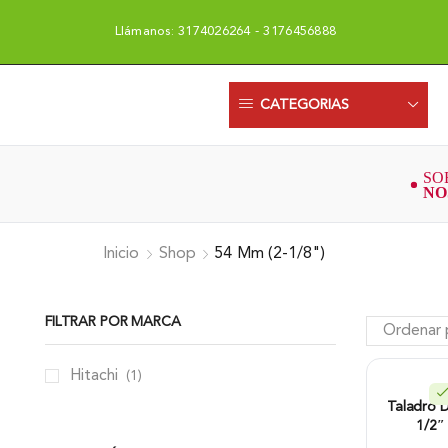
Llámanos: 3174026264 - 3176456888
Uni
CATEGORIAS
Inicio
Shop
54 Mm (2-1/8")
FILTRAR POR MARCA
Hitachi
(1)
Taladro D
1/2″