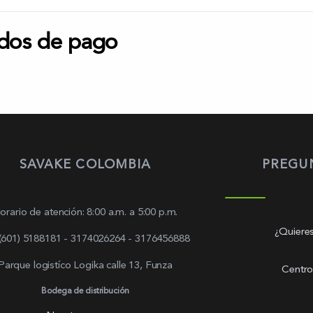
dos de pago
SAVAKE COLOMBIA
PREGU
orario de atención: 8:00 a.m. a 5:00 p.m.
¿Quieres
 (601) 5188181 - 3174026264 - 3176456888
Parque logistíco Logika calle 13, Funza
Centro
Bodega de distribución