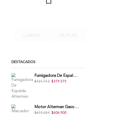
LIMPIAR
FILTRAR
DESTACADOS
Fumigadora De Espalda Alterman A Baterí­a 12V/12Ah, 20Litros, Xkes20.
$
421.713
$
379.575
Motor Alterman Gasolina 4T, 6.5Hp Eje Cuña/Rosca 3/4", Xge65K.
$
674.334
$
606.900