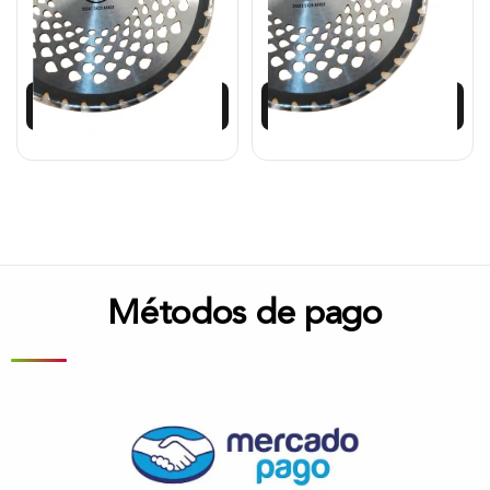
$
52.417
$
45.899
Añadir al carrito
Añadir al carrito
Métodos de pago