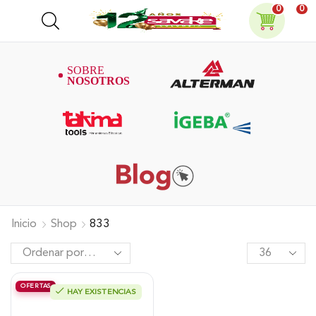
0
0
Inicio
Shop
833
OFERTAS
HAY EXISTENCIAS
Motobomba Alterman, Diesel
Autocebante «3 X3», 6Hp, Xdwp3P.