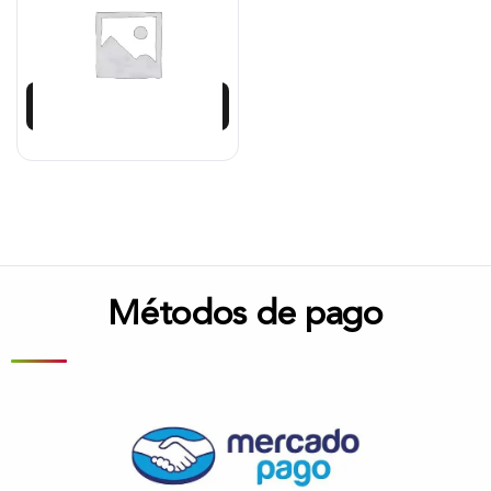
$
2.500.984
$
2.250.885
Añadir al carrito
Métodos de pago