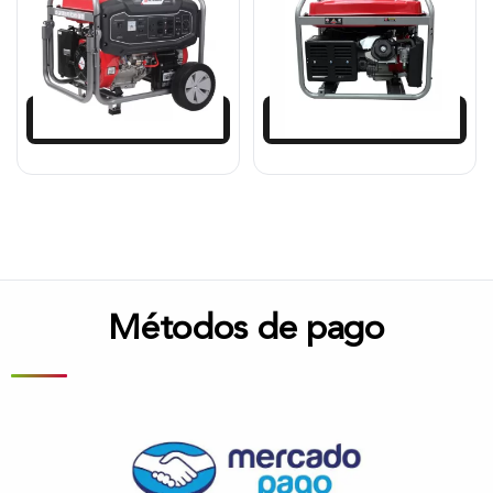
$
4.996.513
$
4.479.784
$
4.596.792
$
4.121.401
Añadir al carrito
Añadir al carrito
Métodos de pago