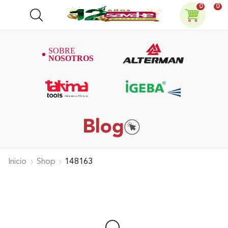
0
0
Inicio
Shop
148163