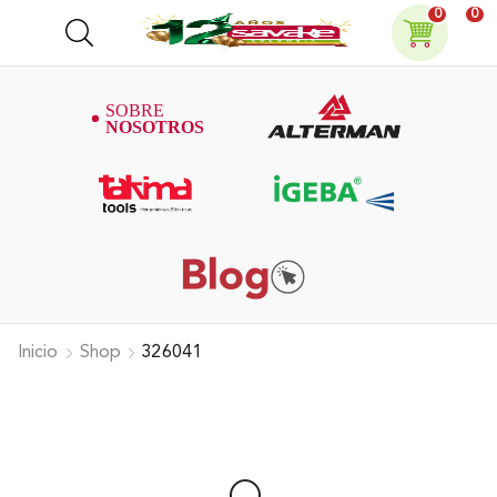
0
0
Inicio
Shop
326041