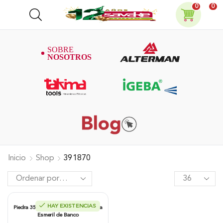
0
0
Inicio
Shop
391870
HAY EXISTENCIAS
Piedra 35mm X 1/4″ Grano Fino Para
Esmeril de Banco