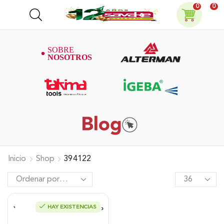
0
0
Inicio
Shop
394122
HAY EXISTENCIAS
Yoyo Alterman Universal Automático
M10 A61217