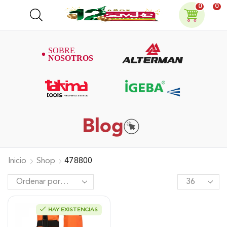
0
0
Inicio
Shop
478800
HAY EXISTENCIAS
Canilleras Por Par, Sr3.