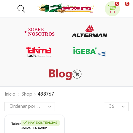
0
0
Inicio
Shop
488767
HAY EXISTENCIAS
Taladro De Impacto Hitachi 5/8″
550W, FDV16VB2.