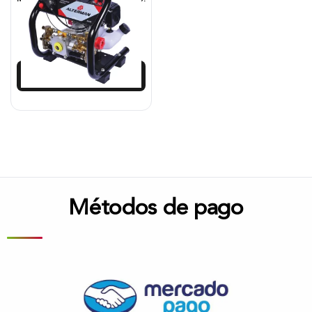
$
722.125
$
649.912
Añadir al carrito
Métodos de pago