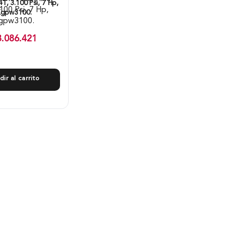
T, 3.100 Psi, 7 Hp,
gpw3100.
3.086.421
dir al carrito