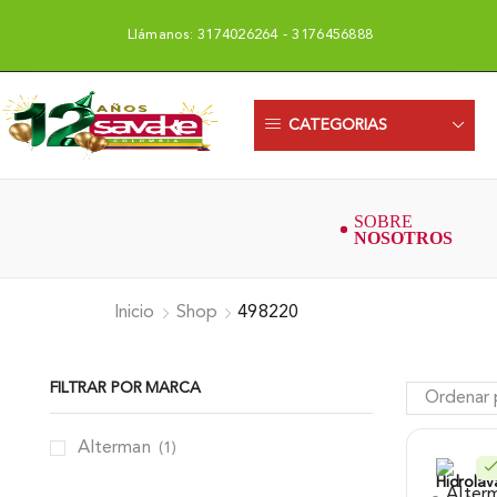
Llámanos: 3174026264 - 3176456888
Uni
CATEGORIAS
Inicio
Shop
498220
FILTRAR POR MARCA
Alterman
(1)
Hidrolav