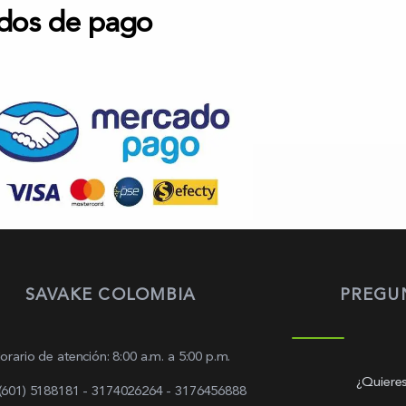
dos de pago
SAVAKE COLOMBIA
PREGU
orario de atención: 8:00 a.m. a 5:00 p.m.
¿Quieres
 (601) 5188181 - 3174026264 - 3176456888