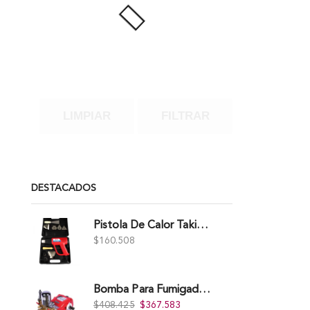
LIMPIAR
FILTRAR
DESTACADOS
Pistola De Calor Takima 1.500W, Tkhg-1500.
$
160.508
Bomba Para Fumigadora Estacionaria 22 Litros, Xp22-I.
$
408.425
$
367.583