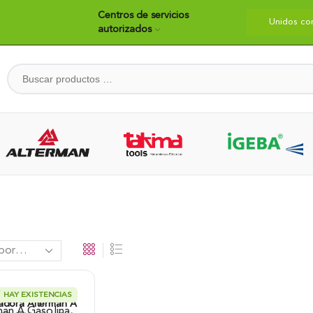
Centros de servicios
dos construyendo país
Bienvenidos
Unidos co
autorizados
HAY EXISTENCIAS
adora Alterman A