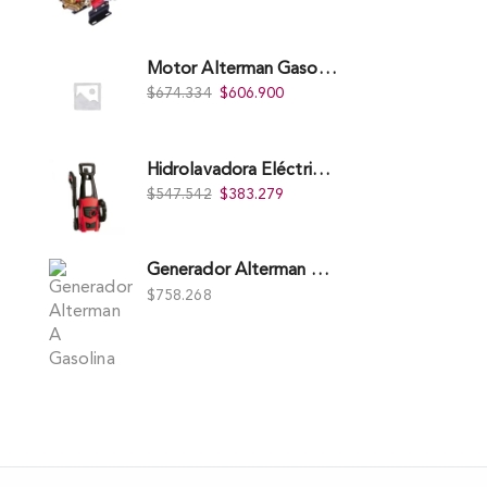
Motor Alterman Gasolina 4T, 6.5Hp Eje Cuña/Rosca 3/4", Xge65K.
$
674.334
$
606.900
Hidrolavadora Eléctrica Takima 1.400W 1.600Psi, Tkepw-1600-A.
$
547.542
$
383.279
Generador Alterman A Gasolina 2T, 950W, Encendido Manual, 120 V, Con Chasis, EGG950-I.
$
758.268