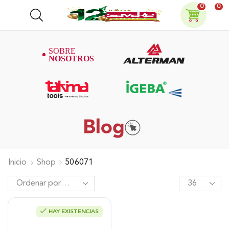
0
0
Inicio
Shop
506071
HAY EXISTENCIAS
Rompedor De Cadena De Banco
Alterman , Xbcb.