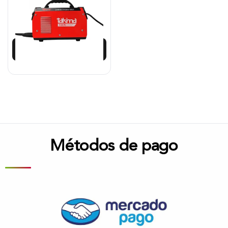
$
869.125
$
764.830
Añadir al carrito
Métodos de pago