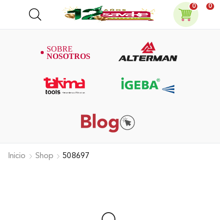
0
0
Inicio
Shop
508697