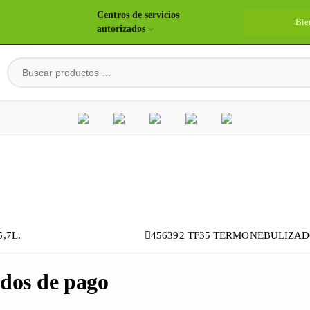
Centros de servicios
Bie
autorizados
,7L.
456392 TF35 TERMONEBULIZADO
dos de pago