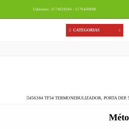
Llámanos: 3174026264 - 3176456888
CATEGORIAS
456384 TF34 TERMONEBULIZADOR, PORTA DEP. 5
Méto