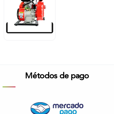
$
904.258
$
813.833
Añadir al carrito
Métodos de pago