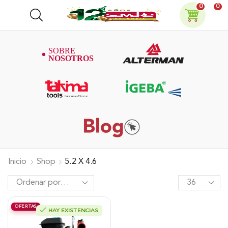
0
0
Inicio
Shop
5.2 X 4.6
OFERTAS
HAY EXISTENCIAS
Motobomba Alterman Gasolina 4T,
Autocebante 1.5″ X 1.5″ 2.5Hp,
Xgwp15P.