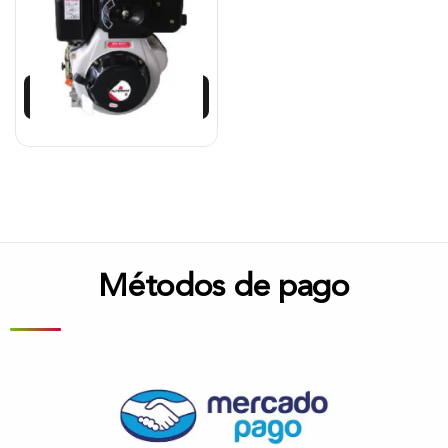
$
1.852.929
$
1.667.636
Añadir al carrito
Métodos de pago