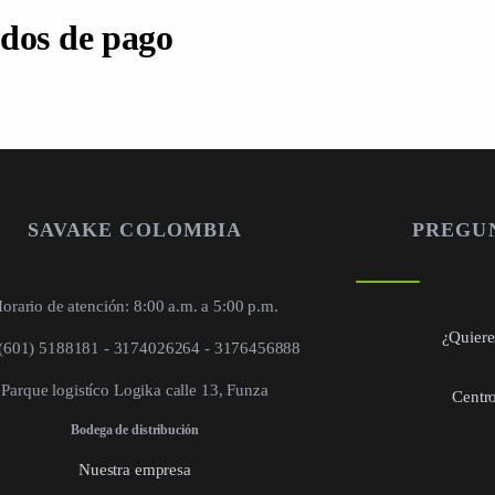
dos de pago
SAVAKE COLOMBIA
PREGU
orario de atención: 8:00 a.m. a 5:00 p.m.
¿Quieres
 (601) 5188181 - 3174026264 - 3176456888
Parque logistíco Logika calle 13, Funza
Centro
Bodega de distribución
Nuestra empresa