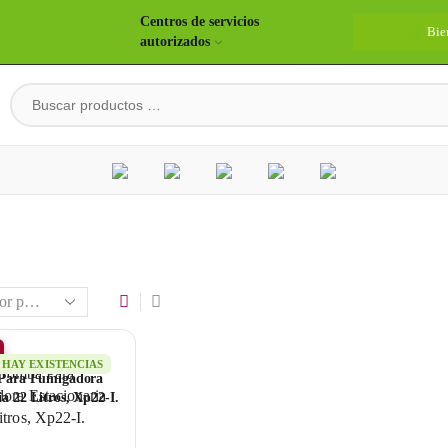
Centros de servicios
Bie
autorizados
HAY EXISTENCIAS
Para Fumigadora
ia 22 Litros, Xp22-I.