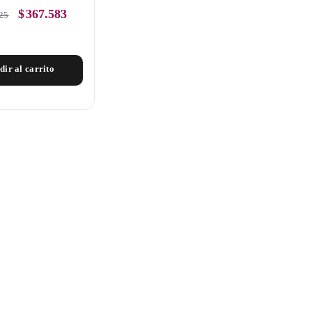
$
367.583
25
dir al carrito