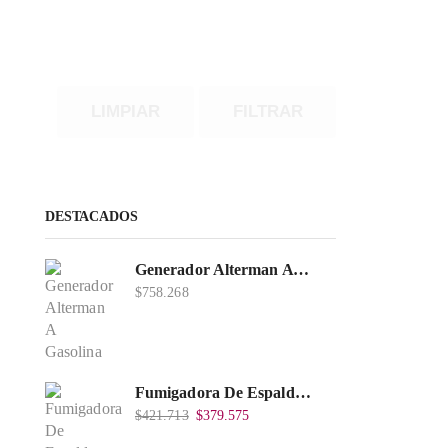
LIMPIAR
FILTRAR
DESTACADOS
Generador Alterman A Gasolina 2T, 950W, Encendido Manual, 120 V, Con Chasis, EGG950-I.
$
758.268
Fumigadora De Espalda Alterman A Baterí­a 12V/12Ah, 20Litros, Xkes20.
$
421.713
$
379.575