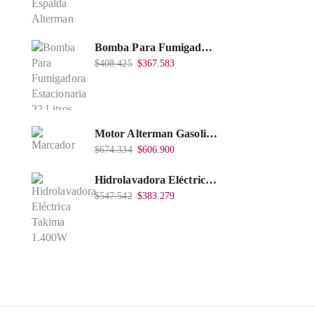
Bomba Para Fumigadora Estacionaria 22 Litros, Xp22-I.
$
408.425
$
367.583
Motor Alterman Gasolina 4T, 6.5Hp Eje Cuña/Rosca 3/4", Xge65K.
$
674.334
$
606.900
Hidrolavadora Eléctrica Takima 1.400W 1.600Psi, Tkepw-1600-A.
$
547.542
$
383.279