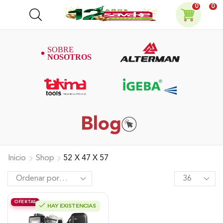
0
0
Inicio
Shop
52 X 47 X 57
OFERTAS
HAY EXISTENCIAS
Motor Alterman Diesel 10Hp, 1800
Rpm Eje Cuña 1″, Xde10K-I.