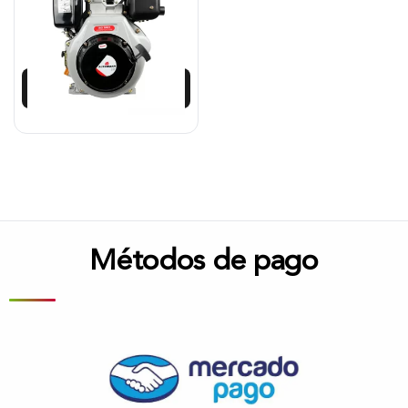
$
2.210.142
$
1.989.128
Añadir al carrito
Métodos de pago