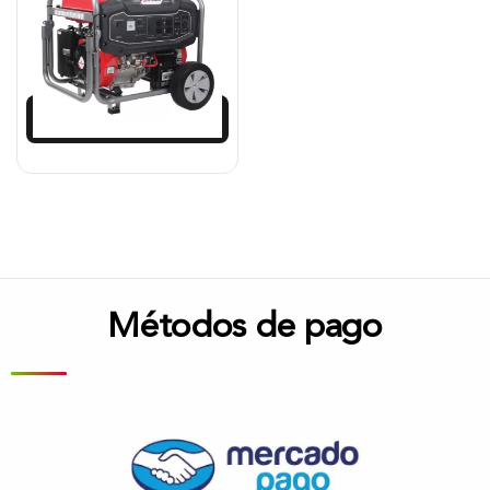
$
4.996.513
$
4.596.792
Añadir al carrito
Métodos de pago