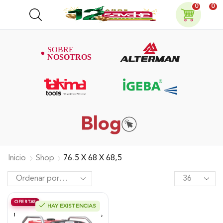
0
0
Inicio
Shop
76.5 X 68 X 68,5
OFERTAS
HAY EXISTENCIAS
Generador Alterman A Gasolina 4T,
8.3 Kw, Encendido Manual/Eléctrico,
120/240 V, XGG8300E-I.