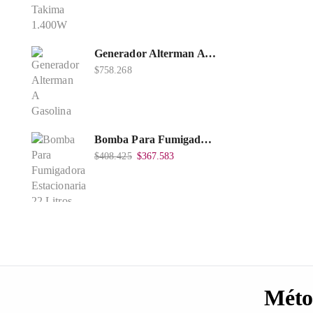
Generador Alterman A Gasolina 2T, 950W, Encendido Manual, 120 V, Con Chasis, EGG950-I.
$
758.268
Bomba Para Fumigadora Estacionaria 22 Litros, Xp22-I.
$
408.425
$
367.583
Méto