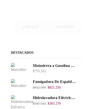
LIMPIAR
FILTRAR
DESTACADOS
Motosierra a Gasolina 52 Barra 20'' PD
$
770.242
Fumigadora De Espalda Alterman Gasolina 2T, 26 Cc, Bomba Nylon Libre Mantenimiento, Tf900-A.
$
912.500
$
821.250
Hidrolavadora Eléctrica Takima 1.400W 1.600Psi, Tkepw-1600-A.
$
547.542
$
383.279