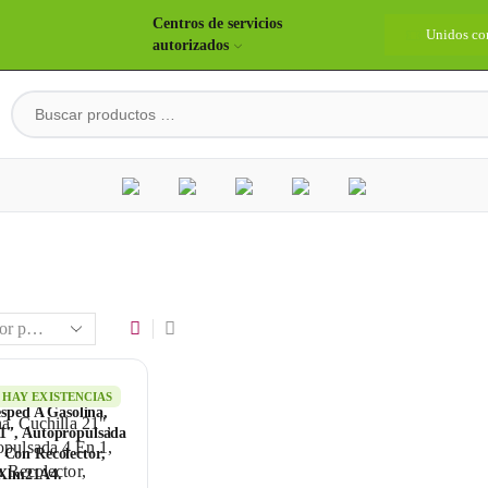
Centros de servicios
idos construyendo país
Bienvenidos
Unidos co
autorizados
HAY EXISTENCIAS
sped A Gasolina,
21″, Autopropulsada
 Con Recolector,
Xlm21A4.