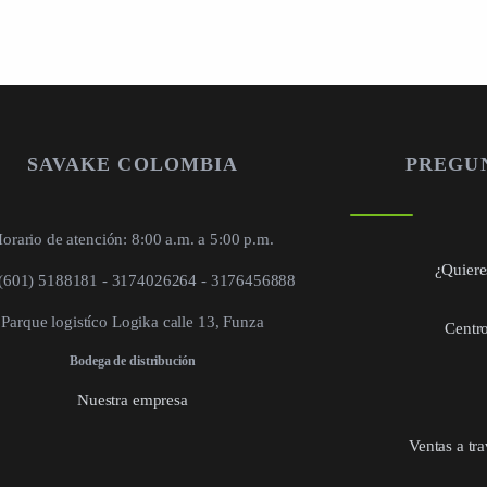
SAVAKE COLOMBIA
PREGU
orario de atención: 8:00 a.m. a 5:00 p.m.
¿Quieres
 (601) 5188181 - 3174026264 - 3176456888
Parque logistíco Logika calle 13, Funza
Centro
Bodega de distribución
Nuestra empresa
Ventas a tr