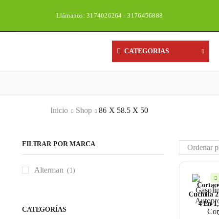
Llámanos: 3174026264 - 3176456888
Un
CATEGORIAS
Inicio
Shop
86 X 58.5 X 50
FILTRAR POR MARCA
Alterman
(1)
Cortacé
Cuchilla 
4 En 1,
CATEGORÍAS