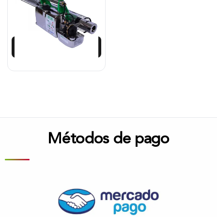
$
12.679.167
$
8.875.416
Añadir al carrito
Métodos de pago