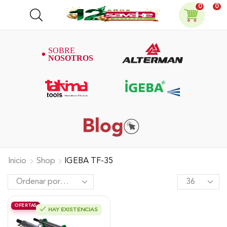
0
0
Inicio
Shop
IGEBA TF-35
OFERTAS
HAY EXISTENCIAS
Termonebulizador Igeba Gasolina,
Igeba Tf-35.