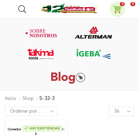
0
0
Inicio
Shop
S-32-3
HAY EXISTENCIAS
Conector 3 Para Cinta De Pasto, S-32-
3.