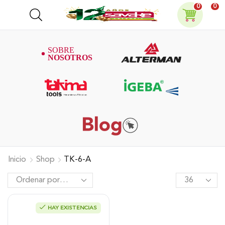
0
0
Inicio
Shop
TK-6-A
HAY EXISTENCIAS
Punta De Corte 4 Cuchillas Acople
16Mm, Tk-6-A.