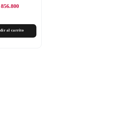
$
856.800
dir al carrito