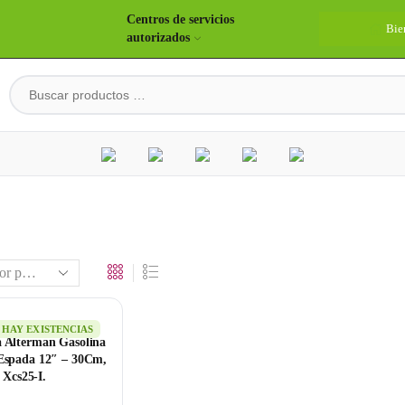
Centros de servicios
Bie
autorizados
HAY EXISTENCIAS
a Alterman Gasolina
 Espada 12″ – 30Cm,
Xcs25-I.