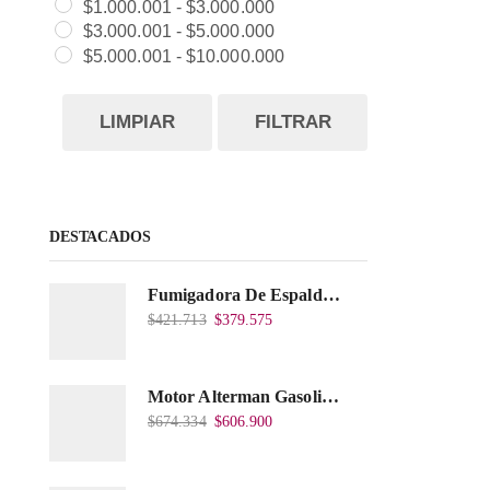
$
1.000.001
-
$
3.000.000
$
3.000.001
-
$
5.000.000
$
5.000.001
-
$
10.000.000
LIMPIAR
FILTRAR
DESTACADOS
Fumigadora De Espalda Alterman A Baterí­a 12V/12Ah, 20Litros, Xkes20.
$
421.713
$
379.575
Motor Alterman Gasolina 4T, 6.5Hp Eje Cuña/Rosca 3/4", Xge65K.
$
674.334
$
606.900