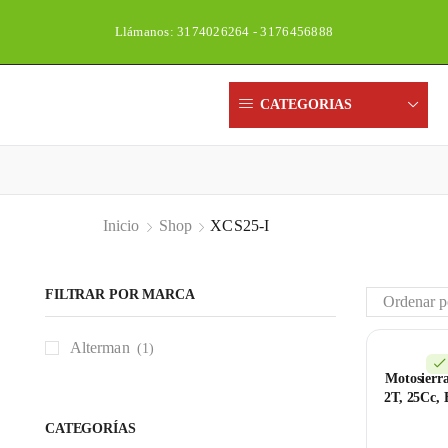
Llámanos: 3174026264 - 3176456888
CATEGORIAS
Inicio
Shop
XCS25-I
FILTRAR POR MARCA
Alterman
(1)
Motosierr
2T, 25Cc,
CATEGORÍAS