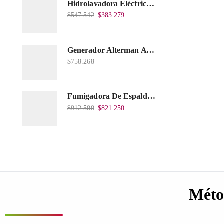
Hidrolavadora Eléctrica Takima 1.400W 1.600Psi, Tkepw-1600-A.
$
547.542
$
383.279
Generador Alterman A Gasolina 2T, 950W, Encendido Manual, 120 V, Con Chasis, EGG950-I.
$
758.268
Fumigadora De Espalda Alterman Gasolina 2T, 26 Cc, Bomba Nylon Libre Mantenimiento, Tf900-A.
$
912.500
$
821.250
Méto