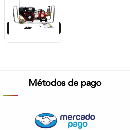
$
1.369.875
$
1.260.285
Añadir al carrito
Métodos de pago