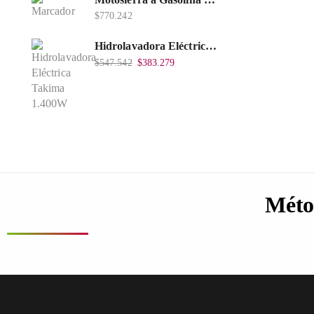
$
770.242
Hidrolavadora Eléctrica Takima 1.400W 1.600Psi, Tkepw-1600-A.
$
547.542
$
383.279
Méto