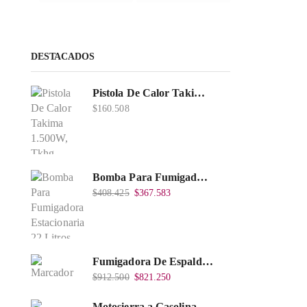
DESTACADOS
Pistola De Calor Takima 1.500W, Tkhg-1500.
$
160.508
Bomba Para Fumigadora Estacionaria 22 Litros, Xp22-I.
$
408.425
$
367.583
Fumigadora De Espalda Alterman Gasolina 2T, 26 Cc, Bomba Nylon Libre Mantenimiento, Tf900-A.
$
912.500
$
821.250
Motosierra a Gasolina 52 Barra 20'' PD