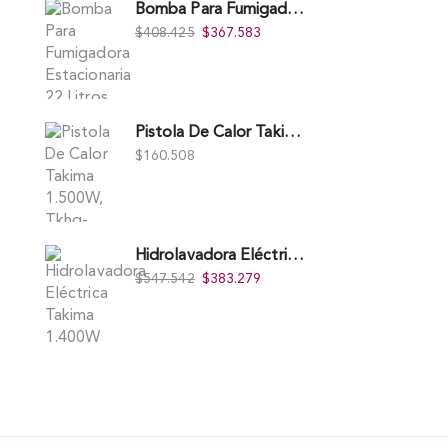
Bomba Para Fumigadora Estacionaria 22 Litros, Xp22-I.
$
408.425
$
367.583
Pistola De Calor Takima 1.500W, Tkhg-1500.
$
160.508
Hidrolavadora Eléctrica Takima 1.400W 1.600Psi, Tkepw-1600-A.
$
547.542
$
383.279