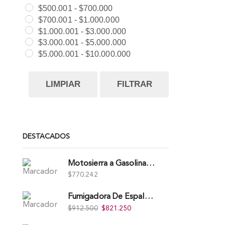
$
500.001
-
$
700.000
$
700.001
-
$
1.000.000
$
1.000.001
-
$
3.000.000
$
3.000.001
-
$
5.000.000
$
5.000.001
-
$
10.000.000
LIMPIAR
FILTRAR
DESTACADOS
Motosierra a Gasolina 52 Barra 20'' PD
$
770.242
Fumigadora De Espalda Alterman Gasolina 2T, 26 Cc, Bomba Nylon Libre Mantenimiento, Tf900-A.
$
912.500
$
821.250