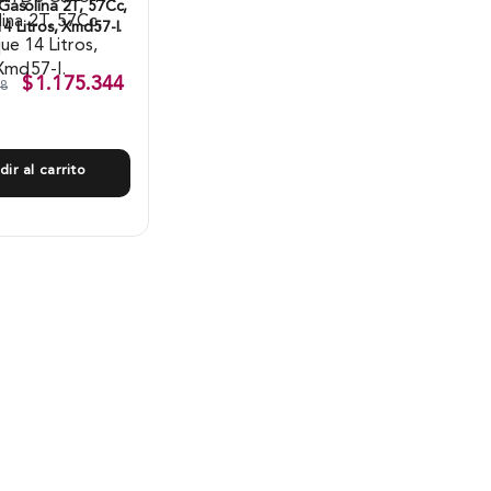
asolina 2T, 57Cc,
4 Litros, Xmd57-I.
$
1.175.344
38
dir al carrito