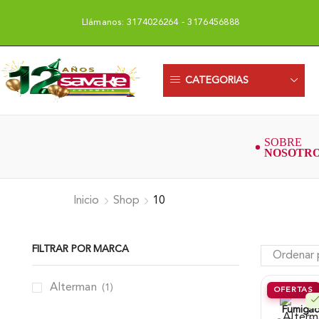
Llámanos: 3174026264 - 3176456888
CATEGORIAS
Inicio
Shop
10
FILTRAR POR MARCA
Alterman
(1)
OFERTAS
Fumigad