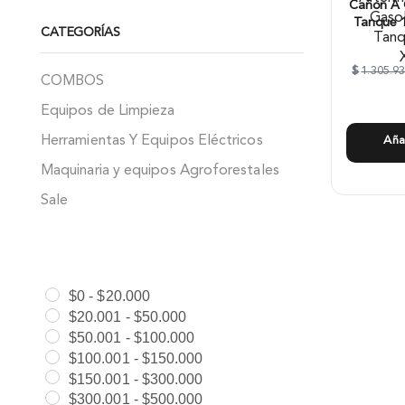
Cañon A G
Tanque 1
CATEGORÍAS
$
1.305.9
COMBOS
Equipos de Limpieza
Herramientas Y Equipos Eléctricos
Aña
Maquinaria y equipos Agroforestales
Sale
$
0
-
$
20.000
$
20.001
-
$
50.000
$
50.001
-
$
100.000
$
100.001
-
$
150.000
$
150.001
-
$
300.000
$
300.001
-
$
500.000