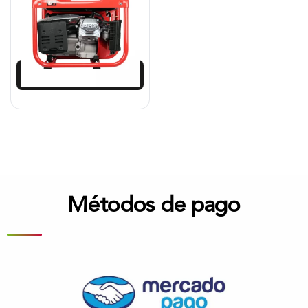
$
980.617
$
882.555
Añadir al carrito
Métodos de pago