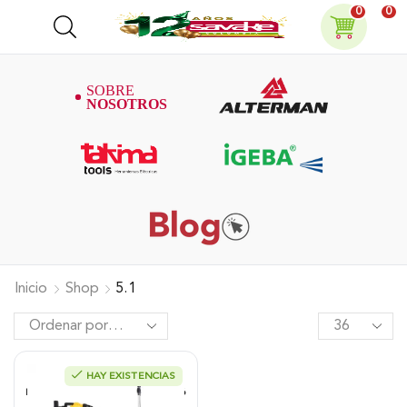
0
0
Inicio
Shop
5.1
HAY EXISTENCIAS
Fumigadora De Espalda Alterman
Doble Función (Baterí­a- Manual) 16
Litros, Xkes16L.