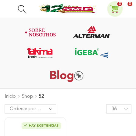
0
0
Inicio
Shop
52
HAY EXISTENCIAS
Motobomba Alterman, Diesel, Alta
Presión 2″X2″ 6Hp, Chasis Con
Ruedas, Xdwp2Ct.