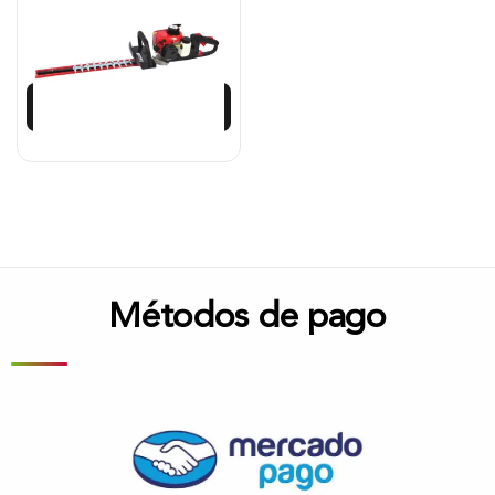
$
924.800
$
832.321
Añadir al carrito
Métodos de pago