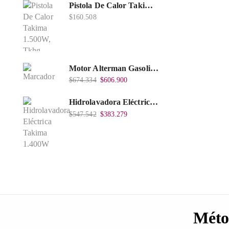
Pistola De Calor Takima 1.500W, Tkhg-1500.
$
160.508
Motor Alterman Gasolina 4T, 6.5Hp Eje Cuña/Rosca 3/4", Xge65K.
$
674.334
$
606.900
Hidrolavadora Eléctrica Takima 1.400W 1.600Psi, Tkepw-1600-A.
$
547.542
$
383.279
Méto