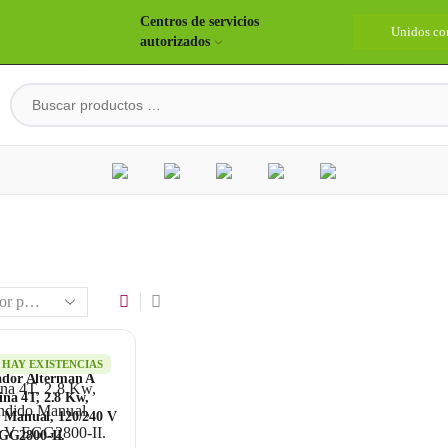
Centros de servicios
idos construyendo país
Bienvenidos
Unidos co
autorizados
HAY EXISTENCIAS
dor Alterman A
ina 4T, 2.8 Kw,
 Manual, 120/240 V
GG2800-II.