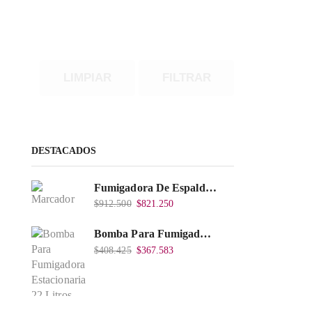
LIMPIAR
FILTRAR
DESTACADOS
Fumigadora De Espalda Alterman Gasolina 2T, 26 Cc, Bomba Nylon Libre Mantenimiento, Tf900-A.
$
912.500
$
821.250
Bomba Para Fumigadora Estacionaria 22 Litros, Xp22-I.
$
408.425
$
367.583