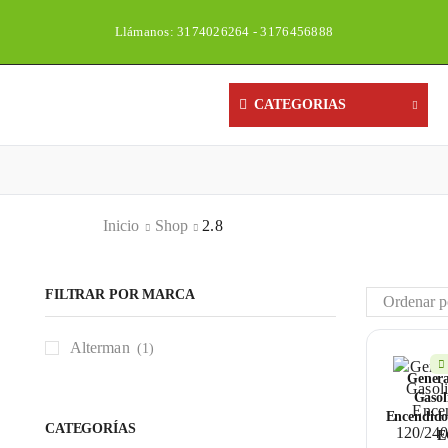
Llámanos: 3174026264 - 3176456888
Un
CATEGORIAS
Inicio
Shop
2.8
FILTRAR POR MARCA
Alterman
(1)
Genera
Gasol
Encendido
CATEGORÍAS
E