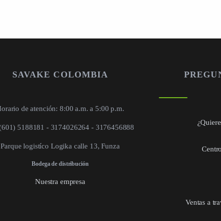
SAVAKE COLOMBIA
PREGU
orario de atención: 8:00 a.m. a 5:00 p.m.
¿Quieres
 (601) 5188181 - 3174026264 - 3176456888
Parque logistíco Logika calle 13, Funza
Centro
Bodega de distribución
Nuestra empresa
Ventas a tr