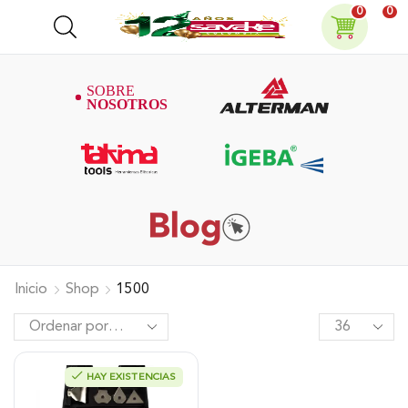
0
0
Inicio
Shop
1500
HAY EXISTENCIAS
Pistola De Calor Takima 1.500W,
Tkhg-1500.