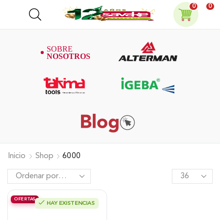
0
0
Inicio
Shop
6000
OFERTAS
HAY EXISTENCIAS
Pulidora Takima 7″ 2.000W, Tkag-
180-E.