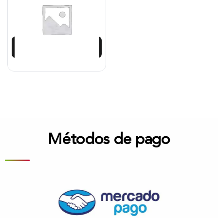
$
434.492
$
304.144
Añadir al carrito
Métodos de pago