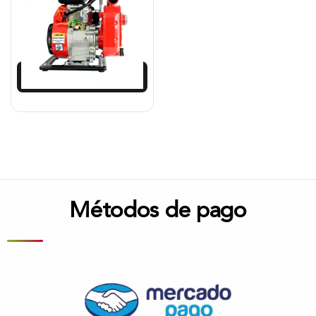
$
904.258
$
813.833
Añadir al carrito
Métodos de pago