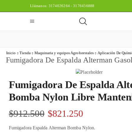
Llámanos: 3174026264 - 3176456888
Inicio
Tienda
Maquinaria y equipos Agroforestales
Aplicación De Quími
Fumigadora De Espalda Alterman Gasol
Fumigadora De Espalda Alte
Bomba Nylon Libre Manteni
$
912.500
$
821.250
Fumigadora Espalda Alterman Bomba Nylon.