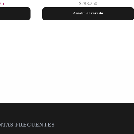
25
$
283.250
Añadir al carrito
NTAS FRECUENTES