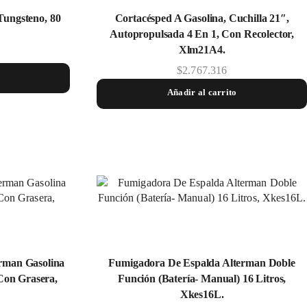
Tungsteno, 80
Cortacésped A Gasolina, Cuchilla 21″,
Autopropulsada 4 En 1, Con Recolector,
Xlm21A4.
$
2.767.316
Añadir al carrito
rman Gasolina
Fumigadora De Espalda Alterman Doble
Con Grasera,
Función (Baterí­a- Manual) 16 Litros,
Xkes16L.