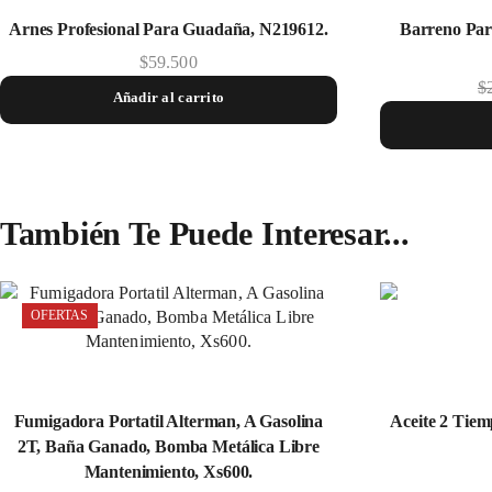
Arnes Profesional Para Guadaña, N219612.
Barreno Pa
$
59.500
$
Añadir al carrito
También Te Puede Interesar...
OFERTAS
Fumigadora Portatil Alterman, A Gasolina
Aceite 2 Tiem
2T, Baña Ganado, Bomba Metálica Libre
Mantenimiento, Xs600.