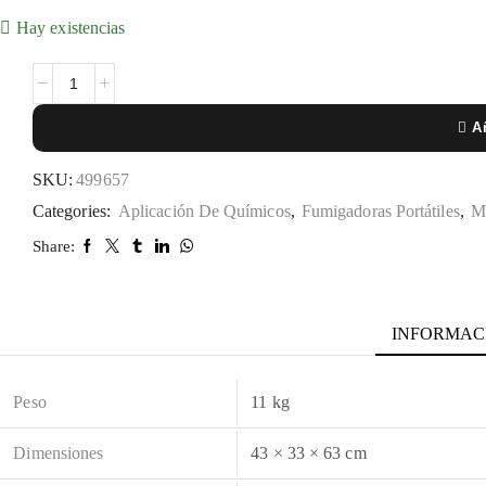
Hay existencias
Añ
SKU:
499657
Categories:
Aplicación De Químicos
,
Fumigadoras Portátiles
,
Ma
Share:
INFORMAC
Peso
11 kg
Dimensiones
43 × 33 × 63 cm