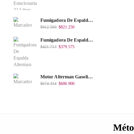
Fumigadora De Espalda Alterman Gasolina 2T, 26 Cc, Bomba Nylon Libre Mantenimiento, Tf900-A.
$
912.500
$
821.250
Fumigadora De Espalda Alterman A Baterí­a 12V/12Ah, 20Litros, Xkes20.
$
421.713
$
379.575
Motor Alterman Gasolina 4T, 6.5Hp Eje Cuña/Rosca 3/4", Xge65K.
$
674.334
$
606.900
Méto