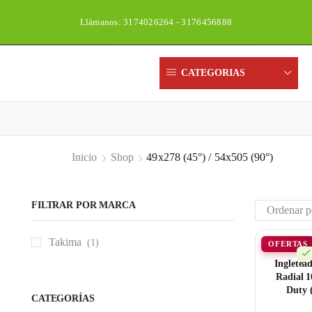
Llámanos: 3174026264 - 3176456888
CATEGORIAS
Inicio
Shop
49x278 (45°) / 54x505 (90°)
FILTRAR POR MARCA
Takima
(1)
OFERTAS
Ingletea
Radial 
Duty 
CATEGORÍAS