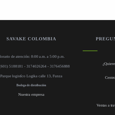
SAVAKE COLOMBIA
PREGU
orario de atención: 8:00 a.m. a 5:00 p.m.
¿Quieres
 (601) 5188181 - 3174026264 - 3176456888
Parque logistíco Logika calle 13, Funza
Centro
Bodega de distribución
Nuestra empresa
Ventas a tr