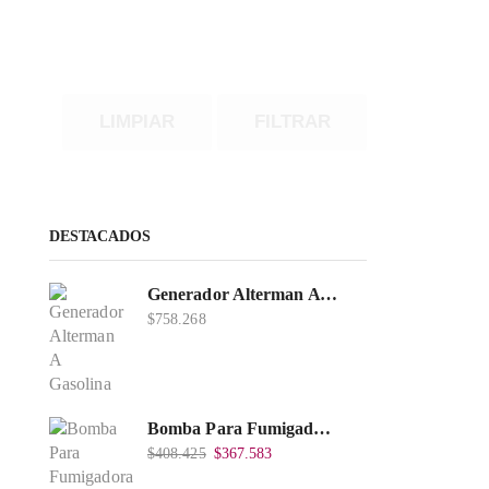
LIMPIAR
FILTRAR
DESTACADOS
Generador Alterman A Gasolina 2T, 950W, Encendido Manual, 120 V, Con Chasis, EGG950-I.
$
758.268
Bomba Para Fumigadora Estacionaria 22 Litros, Xp22-I.
$
408.425
$
367.583