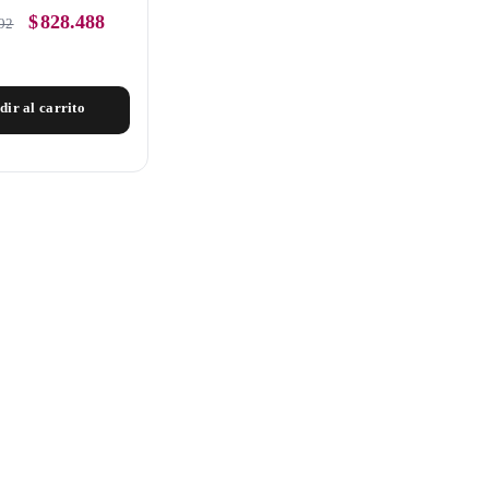
$
828.488
92
dir al carrito