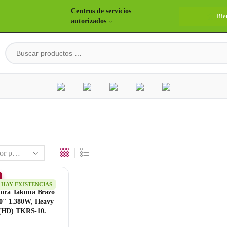
Centros de servicios
Bie
autorizados
HAY EXISTENCIAS
dora Takima Brazo
10″ 1.380W, Heavy
(HD) TKRS-10.