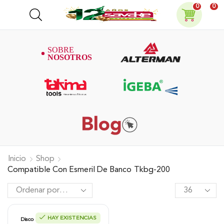
0
0
Inicio
Shop
Compatible Con Esmeril De Banco Tkbg-200
HAY EXISTENCIAS
Disco Para Esmeril de Banco 8″