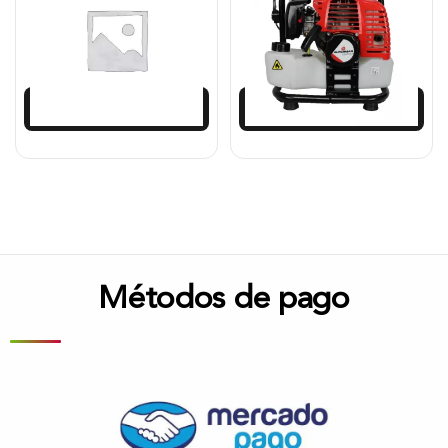
$
1.577.033
$
879.467
$
1.450.871
$
791.520
Añadir al carrito
Añadir al carrito
Métodos de pago