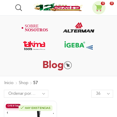
0
0
Inicio
Shop
57
OFERTAS
HAY EXISTENCIAS
Fumigadora Alterman De Cañon A
Gasolina 2T, 57Cc, Tanque 14 Litros,
Xmd57-I.