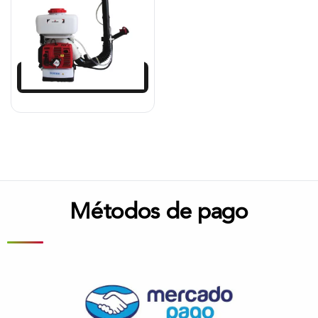
$
1.305.938
$
1.175.344
Añadir al carrito
Métodos de pago