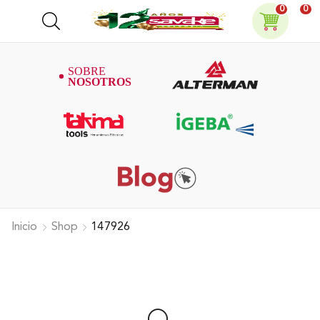
0
0
Inicio
Shop
147926