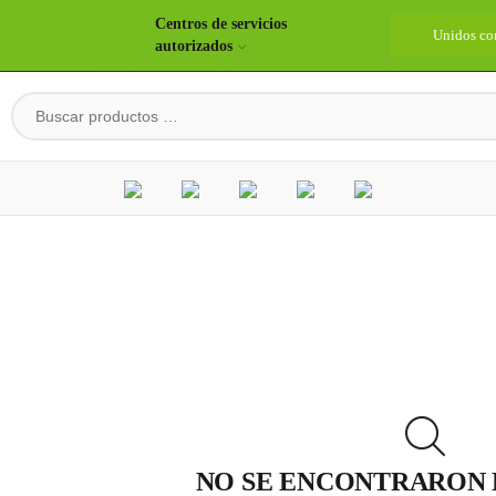
Centros de servicios
idos construyendo país
Bienvenidos
Unidos co
autorizados
NO SE ENCONTRARON