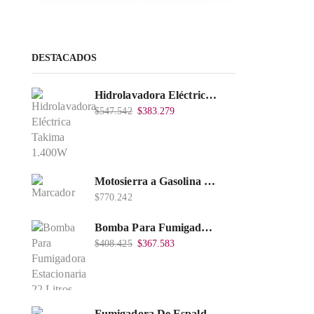
DESTACADOS
Hidrolavadora Eléctrica Takima 1.400W 1.600Psi, Tkepw-1600-A.
$
547.542
$
383.279
Motosierra a Gasolina 52 Barra 20'' PD
$
770.242
Bomba Para Fumigadora Estacionaria 22 Litros, Xp22-I.
$
408.425
$
367.583
Fumigadora De Espalda Alterman Gasolina 2T, 26 Cc, Bomba Nylon Libre Mantenimiento, Tf900-A.