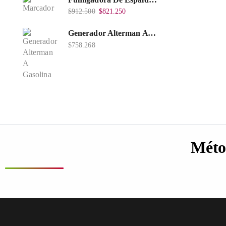
$
912.500
$
821.250
Generador Alterman A Gasolina 2T, 950W, Encendido Manual, 120 V, Con Chasis, EGG950-I.
$
758.268
Méto