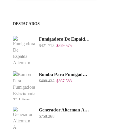
DESTACADOS
Fumigadora De Espalda Alterman A Baterí­a 12V/12Ah, 20Litros, Xkes20.
$
421.713
$
379.575
Bomba Para Fumigadora Estacionaria 22 Litros, Xp22-I.
$
408.425
$
367.583
Generador Alterman A Gasolina 2T, 950W, Encendido Manual, 120 V, Con Chasis, EGG950-I.
$
758.268