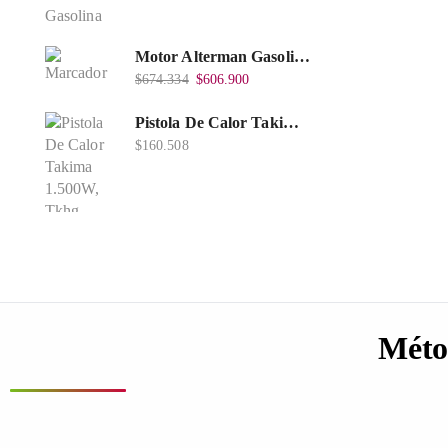
Motor Alterman Gasolina 4T, 6.5Hp Eje Cuña/Rosca 3/4", Xge65K.
$
674.334
$
606.900
Pistola De Calor Takima 1.500W, Tkhg-1500.
$
160.508
Méto